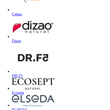
Cettua
Dizao
DR.F5
Ecosept
ELSEDA