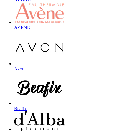
AVENE
Avon
Beafix