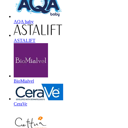
AQA baby
ASTALIFT
BioMialvel
CeraVe