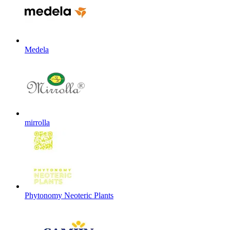
Medela
mirrolla
Phytonomy Neoteric Plants