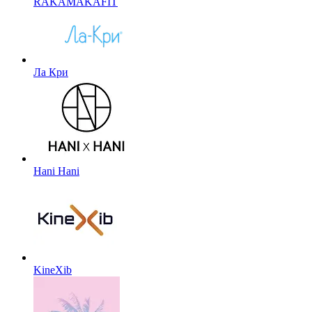
RAKAMAKAFIT
Ла Кри
Hani Hani
KineXib