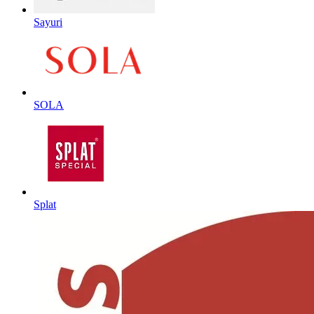
Sayuri
SOLA
Splat