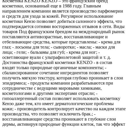
Косметика KENZO KENZO – это французский бренд
косметики, основанный еще в 1988 году. Главным
направлением компании является производство парфюмерии
и средств для ухода за кожей. Регулярное использование
косметики Кензо позволяет добиться салонного эффекта, что
подтверждается сотнями восторженных отзывов в сети. Виды
товаров Под французским брендом на международный рынок
поставляются антивозрастные, восстанавливающие и
отбеливающие средства, которые представлены: - крема для
глаз; - лосьоны для тела; - сыворотки; - масла; - маски для
лица; - гели; - бальзамы для губ; - крема для ног; -
осветляющие вуали с ультрафиолетовой защитой и т. д.
Достоинства французской косметики KENZO - в состав
входят только природные органичные компоненты; -
сбалансированное сочетание ингредиентов позволяет
получить мягкую текстуру, которая глубоко проникает в слои
эпидермиса; - продукты компании разрабатываются при
сотрудничестве с ведущими мировыми химиками,
косметологами и другими экспертами отрасли; -
гипоаллергенный состав позволяет использовать косметику
Кензо даже тем, кто имеет дерматологические проблемы
кожи; - производитель контролирует качество на каждом этапе
производства, что позволяет исключить брак.; -
восстанавливающие средства проникают в глубокие слои
дермы, активируя природные функции клеток, так что эффект