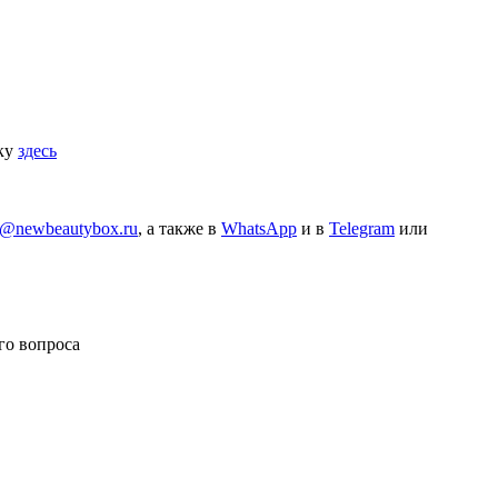
вку
здесь
o@newbeautybox.ru
, а также в
WhatsApp
и в
Telegram
или
го вопроса