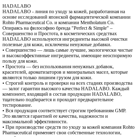
HADALABO
HADALABO - линия по уходу за кожей, разработанная на
основе исследований японской фармацевтической компании
Rohto Pharmaceutical Co. и компании Mentholatum Co.
Опираясь на философию бренда "Perfect & Simple" –
Совершенство и Простота, в косметических средствах
HADALABO используются ингредиенты высокой очистки
полезные для кожи, исключены ненужные добавки.
• Совершенство — лишь самые лучшие, экологически чистые
и высокоэффективные ингредиенты, имеющие неоспоримую
пользу для кожи.
• Простота — без использования ненужных добавок,
красителей, ароматизаторов и минеральных масел, которые
являются только лишним грузом для кожи.
• Строгий контроль и проверки на всех стадиях производства
— залог гарантии высокого качества HADALABO. Каждый
компонент, входящий в состав продукции HADALABO,
тщательно подбирается и проходит предварительное
тестирование.
• Вся продукция соответствует строгим требованиям GMP.
Это является гарантией ее качества, надежности и
максимальной эффективности.
• При производстве средств по уходу за кожей компания Rohto
Pharmaceutical применяет свои собственные технологии,