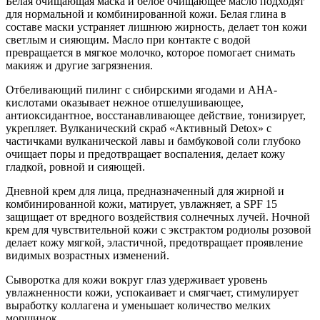
Белая очищающая маска и белое очищающее масло подходят
для нормальной и комбинированной кожи. Белая глина в
составе маски устраняет лишнюю жирность, делает тон кожи
светлым и сияющим. Масло при контакте с водой
превращается в мягкое молочко, которое помогает снимать
макияж и другие загрязнения.
Отбеливающий пилинг с сибирскими ягодами и АНА-
кислотами оказывает нежное отшелушивающее,
антиоксидантное, восстанавливающее действие, тонизирует,
укрепляет. Вулканический скраб «Активный Detox» с
частичками вулканической лавы и бамбуковой соли глубоко
очищает поры и предотвращает воспаления, делает кожу
гладкой, ровной и сияющей.
Дневной крем для лица, предназначенный для жирной и
комбинированной кожи, матирует, увлажняет, а SPF 15
защищает от вредного воздействия солнечных лучей. Ночной
крем для чувствительной кожи с экстрактом родиолы розовой
делает кожу мягкой, эластичной, предотвращает проявление
видимых возрастных изменений.
Сыворотка для кожи вокруг глаз удерживает уровень
увлажненности кожи, успокаивает и смягчает, стимулирует
выработку коллагена и уменьшает количество мелких
морщинок.