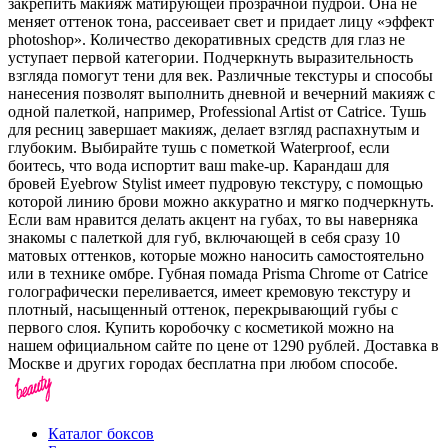
закрепить макияж матирующей прозрачной пудрой. Она не
меняет оттенок тона, рассеивает свет и придает лицу «эффект
photoshop». Количество декоративных средств для глаз не
уступает первой категории. Подчеркнуть выразительность
взгляда помогут тени для век. Различные текстуры и способы
нанесения позволят выполнить дневной и вечерний макияж с
одной палеткой, например, Professional Artist от Catrice. Тушь
для ресниц завершает макияж, делает взгляд распахнутым и
глубоким. Выбирайте тушь с пометкой Waterproof, если
боитесь, что вода испортит ваш make-up. Карандаш для
бровей Eyebrow Stylist имеет пудровую текстуру, с помощью
которой линию брови можно аккуратно и мягко подчеркнуть.
Если вам нравится делать акцент на губах, то вы наверняка
знакомы с палеткой для губ, включающей в себя сразу 10
матовых оттенков, которые можно наносить самостоятельно
или в технике омбре. Губная помада Prisma Chrome от Catrice
голографически переливается, имеет кремовую текстуру и
плотный, насыщенный оттенок, перекрывающий губы с
первого слоя. Купить коробочку с косметикой можно на
нашем официальном сайте по цене от 1290 рублей. Доставка в
Москве и других городах бесплатна при любом способе.
Каталог боксов