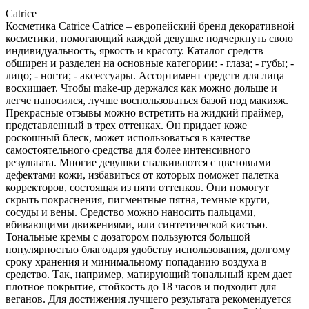
Catrice
Косметика Catrice Catrice – европейский бренд декоративной
косметики, помогающий каждой девушке подчеркнуть свою
индивидуальность, яркость и красоту. Каталог средств
обширен и разделен на основные категории: - глаза; - губы; -
лицо; - ногти; - аксессуары. Ассортимент средств для лица
восхищает. Чтобы make-up держался как можно дольше и
легче наносился, лучше воспользоваться базой под макияж.
Прекрасные отзывы можно встретить на жидкий праймер,
представленный в трех оттенках. Он придает коже
роскошный блеск, может использоваться в качестве
самостоятельного средства для более интенсивного
результата. Многие девушки сталкиваются с цветовыми
дефектами кожи, избавиться от которых поможет палетка
корректоров, состоящая из пяти оттенков. Они помогут
скрыть покраснения, пигментные пятна, темные круги,
сосуды и вены. Средство можно наносить пальцами,
вбивающими движениями, или синтетической кистью.
Тональные кремы с дозатором пользуются большой
популярностью благодаря удобству использования, долгому
сроку хранения и минимальному попаданию воздуха в
средство. Так, например, матирующий тональный крем дает
плотное покрытие, стойкость до 18 часов и подходит для
веганов. Для достижения лучшего результата рекомендуется