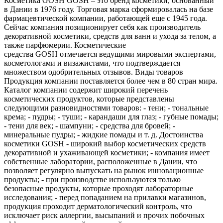
Косметика GOSH GOSH – это бренд косметики, основанный
в Дании в 1976 году. Торговая марка сформировалась на базе
фармацевтической компании, работающей еще с 1945 года.
Сейчас компания позиционирует себя как производитель
декоративной косметики, средств для ванн и ухода за телом, а
также парфюмерии. Косметические
средства GOSH отмечается ведущими мировыми экспертами,
косметологами и визажистами, что подтверждается
множеством одобрительных отзывов. Виды товаров
Продукция компании поставляется более чем в 80 стран мира.
Каталог компании содержит широкий перечень
косметических продуктов, которые представлены
следующими разновидностями товаров: - тени; - тональные
крема; - пудры; - туши; - карандаши для глаз; - губные помады;
- тени для век; - шампуни; - средства для бровей; -
минеральные пудры; - жидкие помады и т. д. Достоинства
косметики GOSH - широкий выбор косметических средств
декоративной и ухаживающей косметики; - компания имеет
собственные лаборатории, расположенные в Дании, что
позволяет регулярно выпускать на рынок инновационные
продукты; - при производстве используются только
безопасные продукты, которые проходят лабораторные
исследования; - перед попаданием на прилавки магазинов,
продукция проходит дерматологический контроль, что
исключает риск аллергии, высыпаний и прочих побочных