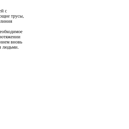
ей с
ющие трусы,
 линия
необходимое
протяжении
анием вновь
и людьми.