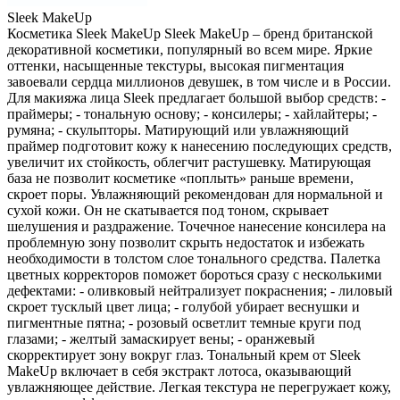
Sleek MakeUp
Косметика Sleek MakeUp Sleek MakeUp – бренд британской
декоративной косметики, популярный во всем мире. Яркие
оттенки, насыщенные текстуры, высокая пигментация
завоевали сердца миллионов девушек, в том числе и в России.
Для макияжа лица Sleek предлагает большой выбор средств: -
праймеры; - тональную основу; - консилеры; - хайлайтеры; -
румяна; - скульпторы. Матирующий или увлажняющий
праймер подготовит кожу к нанесению последующих средств,
увеличит их стойкость, облегчит растушевку. Матирующая
база не позволит косметике «поплыть» раньше времени,
скроет поры. Увлажняющий рекомендован для нормальной и
сухой кожи. Он не скатывается под тоном, скрывает
шелушения и раздражение. Точечное нанесение консилера на
проблемную зону позволит скрыть недостаток и избежать
необходимости в толстом слое тонального средства. Палетка
цветных корректоров поможет бороться сразу с несколькими
дефектами: - оливковый нейтрализует покраснения; - лиловый
скроет тусклый цвет лица; - голубой убирает веснушки и
пигментные пятна; - розовый осветлит темные круги под
глазами; - желтый замаскирует вены; - оранжевый
скорректирует зону вокруг глаз. Тональный крем от Sleek
MakeUp включает в себя экстракт лотоса, оказывающий
увлажняющее действие. Легкая текстура не перегружает кожу,