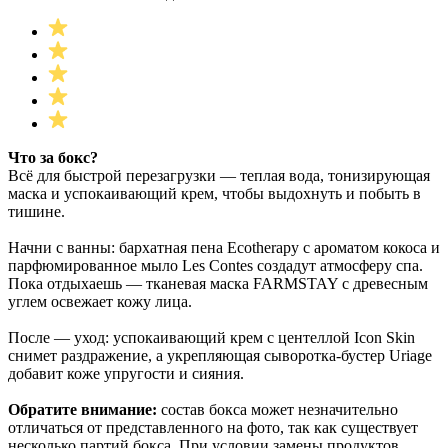
Что за бокс?
Всё для быстрой перезагрузки — теплая вода, тонизирующая
маска и успокаивающий крем, чтобы выдохнуть и побыть в
тишине.
Начни с ванны: бархатная пена Ecotherapy с ароматом кокоса и
парфюмированное мыло Les Contes создадут атмосферу спа.
Пока отдыхаешь — тканевая маска FARMSTAY с древесным
углем освежает кожу лица.
После — уход: успокаивающий крем с центеллой Icon Skin
снимет раздражение, а укрепляющая сыворотка-бустер Uriage
добавит коже упругости и сияния.
Обратите внимание:
состав бокса может незначительно
отличаться от представленного на фото, так как существует
несколько партий бокса. При условии замены продуктов