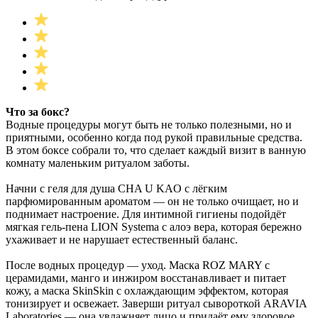
Что за бокс?
Водные процедуры могут быть не только полезными, но и
приятными, особенно когда под рукой правильные средства.
В этом боксе собрали то, что сделает каждый визит в ванную
комнату маленьким ритуалом заботы.
Начни с геля для душа CHA U KAO с лёгким
парфюмированным ароматом — он не только очищает, но и
поднимает настроение. Для интимной гигиены подойдёт
мягкая гель-пена LION Systema с алоэ вера, которая бережно
ухаживает и не нарушает естественный баланс.
После водных процедур — уход. Маска ROZ MARY с
церамидами, манго и инжиром восстанавливает и питает
кожу, а маска SkinSkin с охлаждающим эффектом, которая
тонизирует и освежает. Заверши ритуал сывороткой ARAVIA
Laboratories — она увлажняет лицо и придаёт ему здоровое