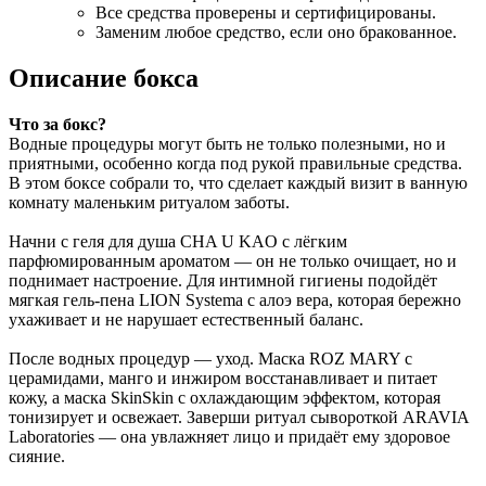
Все средства проверены и сертифицированы.
Заменим любое средство, если оно бракованное.
Описание бокса
Что за бокс?
Водные процедуры могут быть не только полезными, но и
приятными, особенно когда под рукой правильные средства.
В этом боксе собрали то, что сделает каждый визит в ванную
комнату маленьким ритуалом заботы.
Начни с геля для душа CHA U KAO с лёгким
парфюмированным ароматом — он не только очищает, но и
поднимает настроение. Для интимной гигиены подойдёт
мягкая гель-пена LION Systema с алоэ вера, которая бережно
ухаживает и не нарушает естественный баланс.
После водных процедур — уход. Маска ROZ MARY с
церамидами, манго и инжиром восстанавливает и питает
кожу, а маска SkinSkin с охлаждающим эффектом, которая
тонизирует и освежает. Заверши ритуал сывороткой ARAVIA
Laboratories — она увлажняет лицо и придаёт ему здоровое
сияние.