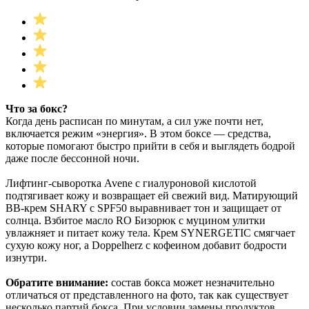
Что за бокс?
Когда день расписан по минутам, а сил уже почти нет,
включается режим «энергия». В этом боксе — средства,
которые помогают быстро прийти в себя и выглядеть бодрой
даже после бессонной ночи.
Лифтинг-сыворотка Avene с гиалуроновой кислотой
подтягивает кожу и возвращает ей свежий вид. Матирующий
ВВ-крем SHARY с SPF50 выравнивает тон и защищает от
солнца. Взбитое масло RO Бизорюк с муцином улитки
увлажняет и питает кожу тела. Крем SYNERGETIC смягчает
сухую кожу ног, а Doppelherz с кофеином добавит бодрости
изнутри.
Обратите внимание:
состав бокса может незначительно
отличаться от представленного на фото, так как существует
несколько партий бокса. При условии замены продуктов