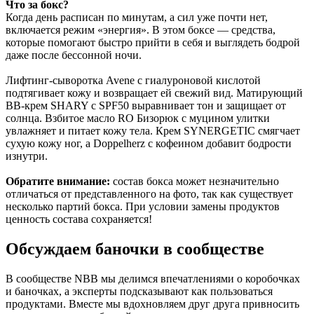
Что за бокс?
Когда день расписан по минутам, а сил уже почти нет,
включается режим «энергия». В этом боксе — средства,
которые помогают быстро прийти в себя и выглядеть бодрой
даже после бессонной ночи.
Лифтинг-сыворотка Avene с гиалуроновой кислотой
подтягивает кожу и возвращает ей свежий вид. Матирующий
ВВ-крем SHARY с SPF50 выравнивает тон и защищает от
солнца. Взбитое масло RO Бизорюк с муцином улитки
увлажняет и питает кожу тела. Крем SYNERGETIC смягчает
сухую кожу ног, а Doppelherz с кофеином добавит бодрости
изнутри.
Обратите внимание:
состав бокса может незначительно
отличаться от представленного на фото, так как существует
несколько партий бокса. При условии замены продуктов
ценность состава сохраняется!
Обсуждаем баночки в сообществе
В сообществе NBB мы делимся впечатлениями о коробочках
и баночках, а эксперты подсказывают как пользоваться
продуктами. Вместе мы вдохновляем друг друга привносить