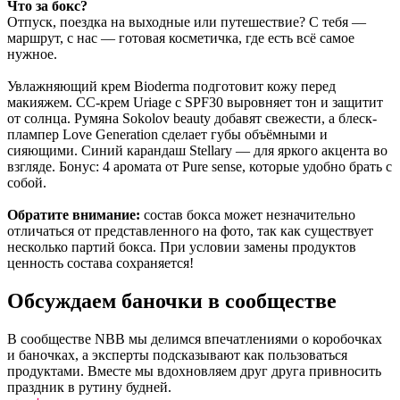
Что за бокс?
Отпуск, поездка на выходные или путешествие? С тебя —
маршрут, с нас — готовая косметичка, где есть всё самое
нужное.
Увлажняющий крем Bioderma подготовит кожу перед
макияжем. СС-крем Uriage с SPF30 выровняет тон и защитит
от солнца. Румяна Sokolov beauty добавят свежести, а блеск-
плампер Love Generation сделает губы объёмными и
сияющими. Синий карандаш Stellary — для яркого акцента во
взгляде. Бонус: 4 аромата от Pure sense, которые удобно брать с
собой.
Обратите внимание:
состав бокса может незначительно
отличаться от представленного на фото, так как существует
несколько партий бокса. При условии замены продуктов
ценность состава сохраняется!
Обсуждаем баночки в сообществе
В сообществе NBB мы делимся впечатлениями о коробочках
и баночках, а эксперты подсказывают как пользоваться
продуктами. Вместе мы вдохновляем друг друга привносить
праздник в рутину будней.